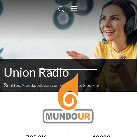
Union Radio
https://feed.podbean.com/unionradio/feed.xml